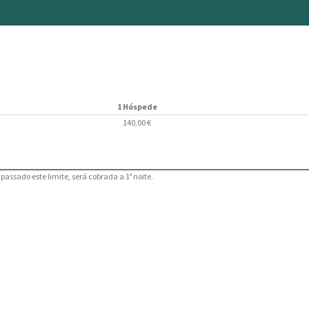
1 Hóspede
140,00 €
assado este limite, será cobrada a 1ª noite.