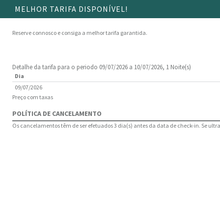
MELHOR TARIFA DISPONÍVEL!
Reserve connosco e consiga a melhor tarifa garantida.
Detalhe da tarifa para o periodo 09/07/2026 a 10/07/2026, 1 Noite(s)
Dia
09/07/2026
Preço com taxas
POLÍTICA DE CANCELAMENTO
Os cancelamentos têm de ser efetuados 3 dia(s) antes da data de check-in. Se ultrap