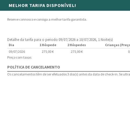
MELHOR TARIFA DISPONÍVEL!
Reserve connosco e consiga a melhor tarifa garantida.
Detalhe da tarifa para o periodo 09/07/2026 a 10/07/2026, 1 Noite(s)
Dia
1 Hóspede
2 Hóspedes
Crianças (Preço
09/07/2026
275,00 €
275,00 €
0
Preço com taxas
POLÍTICA DE CANCELAMENTO
Os cancelamentos têm de ser efetuados 3 dia(s) antes da data de check-in. Se ultrap