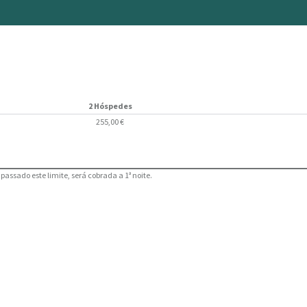
2 Hóspedes
255,00 €
assado este limite, será cobrada a 1ª noite.