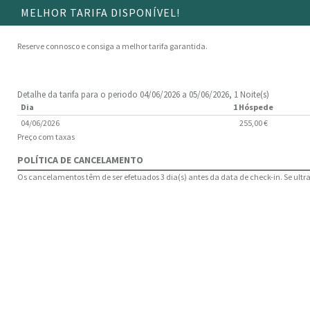
MELHOR TARIFA DISPONÍVEL!
Reserve connosco e consiga a melhor tarifa garantida.
Detalhe da tarifa para o periodo 04/06/2026 a 05/06/2026, 1 Noite(s)
Dia
1 Hóspede
04/06/2026
255,00 €
Preço com taxas
POLÍTICA DE CANCELAMENTO
Os cancelamentos têm de ser efetuados 3 dia(s) antes da data de check-in. Se ultrap