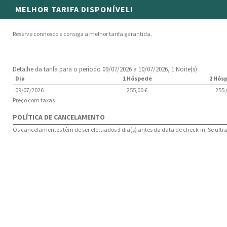
MELHOR TARIFA DISPONÍVEL!
Reserve connosco e consiga a melhor tarifa garantida.
Detalhe da tarifa para o periodo 09/07/2026 a 10/07/2026, 1 Noite(s)
Dia
1 Hóspede
2 Hós
09/07/2026
255,00 €
255,
Preço com taxas
POLÍTICA DE CANCELAMENTO
Os cancelamentos têm de ser efetuados 3 dia(s) antes da data de check-in. Se ultrap