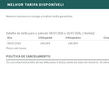
MELHOR TARIFA DISPONÍVEL!
Reserve connosco e consiga a melhor tarifa garantida.
Detalhe da tarifa para o periodo 09/07/2026 a 10/07/2026, 1 Noite(s)
Dia
1 Hóspede
2 Hóspedes
Cria
09/07/2026
140,00 €
140,00 €
Preço com taxas
POLÍTICA DE CANCELAMENTO
Os cancelamentos têm de ser efetuados 3 dia(s) antes da data de check-in. Se ultrap