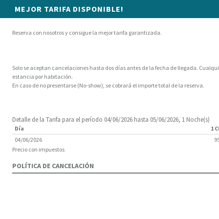
MEJOR TARIFA DISPONIBLE!
Reserva con nosotros y consigue la mejor tarifa garantizada.
Solo se aceptan cancelaciones hasta dos días antes de la fecha de llegada. Cualqu
estancia por habitación.
En caso de no presentarse (No-show), se cobrará el importe total de la reserva.
Detalle de la Tarifa para el período 04/06/2026 hasta 05/06/2026, 1 Noche(s)
Día
1 C
04/06/2026
95
Precio con impuestos
POLÍTICA DE CANCELACIÓN