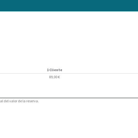
1 Cliente
89,00 €
l del valor de la reserva.