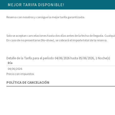
MEJOR TARIFA DISPONIBLE!
Reserva con nosotros y consigue la mejor tarifa garantizada.
Solo se aceptan cancelaciones hasta dos días antes de la fecha de llegada. Cualqu
En caso de no presentarse (No-show), se cobrará el importe total de la reserva.
Detalle de la Tarifa para el período 04/06/2026 hasta 05/06/2026, 1 Noche(s)
Día
04/06/2026
Precio con impuestos
POLÍTICA DE CANCELACIÓN