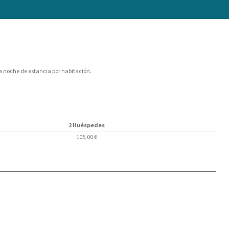
a noche de estancia por habitación.
2 Huéspedes
105,00 €