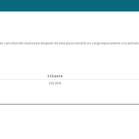
ier cancelación realizada después de este plazo tendrá un cargo equivalente a la primer
1 Cliente
105,00 €