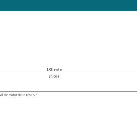
1 Cliente
84,00 €
l del valor de la reserva.