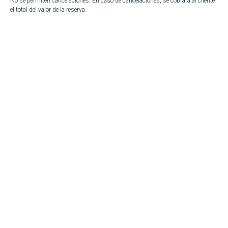
No se permiten cancelaciones. En caso de cancelaciones, se cobrará al cliente
el total del valor de la reserva.