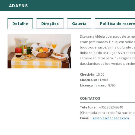
ADAENS
Detalhe
Direções
Galeria
Política de reser
Diz-se na Aldeia que, naquele tempo,
eram perfumados. E que, em todos e
tudo o que nasce. Vinha do fundo d
tinha saído do seu lugar. A verdad
sábios e eruditos para investigar a
das clareiras de boa vontade, o rei
Check-In:
15:00
Check-Out:
12:00
Licença número:
8395
CONTATOS
Telefone: :
+351268249340
(Chamada para a rede fixa naciona
Email: :
reservas@adaens.com