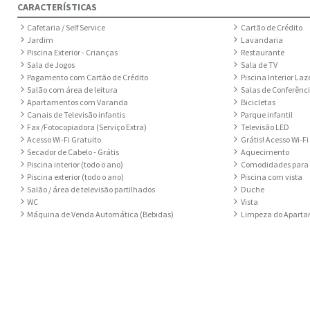
CARACTERÍSTICAS
Cafetaria / Self Service
Cartão de Crédito
Jardim
Lavandaria
Piscina Exterior - Crianças
Restaurante
Sala de Jogos
Sala de TV
Pagamento com Cartão de Crédito
Piscina Interior Laz
Salão com área de leitura
Salas de Conferênci
Apartamentos com Varanda
Bicicletas
Canais de Televisão infantis
Parque infantil
Fax /Fotocopiadora (Serviço Extra)
Televisão LED
Acesso Wi-Fi Gratuito
Grátis! Acesso Wi-Fi
Secador de Cabelo - Grátis
Aquecimento
Piscina interior (todo o ano)
Comodidades para 
Piscina exterior (todo o ano)
Piscina com vista
Salão / área de televisão partilhados
Duche
WC
Vista
Máquina de Venda Automática (Bebidas)
Limpeza do Apartam