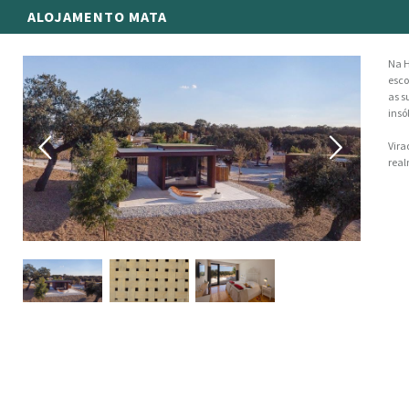
ALOJAMENTO MATA
Na H
esco
as s
insó
Vira
real