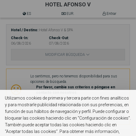
HOTEL AFONSO V
ES
EUR.
Entrar
Hotel / Destino
Hotel Afonso V & SPA
Check-In
Check-Out
06/08/2026
07/08/2026
MODIFICAR BÚSQUEDA
Disponibilidad
Lo sentimos, pero no tenemos disponibilidad para sus
opciones de búsqueda.
Por favor, cambie sus criterios o póngase en
contacto con nosotros.
Utilizamos cookies de primera y tercera parte con fines analíticos
Estaremos encantados de darle la
bienvenida.
reservas@hotelafonsov.pt
y para mostrarle publicidad relacionada con sus preferencias, en
función de sus hábitos de navegación y perfil. Puede configurar o
MODIFICAR BÚSQUEDA
bloquear las cookies haciendo clic en “Configuración de cookies”.
También puede aceptar todas las cookies haciendo clic en
“Aceptar todas las cookies”. Para obtener más información,