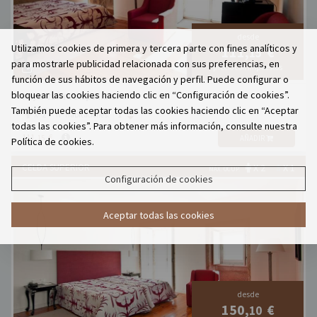
desde
Utilizamos cookies de primera y tercera parte con fines analíticos y
111,
€
15
para mostrarle publicidad relacionada con sus preferencias, en
precio con impuestos
función de sus hábitos de navegación y perfil. Puede configurar o
bloquear las cookies haciendo clic en “Configuración de cookies”.
Mejor Tarifa Disponible!
También puede aceptar todas las cookies haciendo clic en “Aceptar
x 2
Nº Habitaciones:
todas las cookies”. Para obtener más información, consulte nuestra
111,
€
15
AÑADIR
Política de cookies.
CELDA SUPERIOR
X 2
X 1
MÁX. OCUP.
Configuración de cookies
Aceptar todas las cookies
desde
150,
€
10