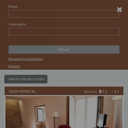
Email:
ES
EUR
Entrar
Contraseña
CHECK-IN
CHECK-OUT
CÓDIGO DE PROMOCIÓN
ADULTOS
Entrar
Recupere la contraseña
BÚSQUEDA
Registro
TARIFAS Y PROMOCIONES
CELDA MONACAL
X 2
X 1
MÁX. OCUP.