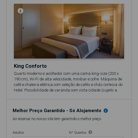
King Conforto
Quarto moderno e acolhedor com uma cama king-size (200 x
190 cm), Wi-Fi de alta velocidade, minibar e cofre. Máquina de
café e chaleira elétrica com seleção de cafés e chás cortesia do
Hotel. Possibilidade de varanda com vista cidade (sujeito a
disponibilidade).
🍷 Inclui oferta de um cálice de Vinho do Porto no 17º
Restaurante&Bar.
Melhor Preço Garantido - Só Alojamento
Ao reservar no nosso site tem garantido o melhor preço.
Adultos
Nº Quartos