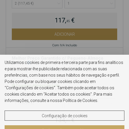
117,
€
45
ADICIONAR
Com IVA Incluído
Melhor Preço Garantido c/ Pequeno-Almoço
Buffet
Utilizamos cookies de primeira e terceira parte para fins analíticos
e para mostrar-lhe publicidade relacionada com as suas
Ao reservar no nosso site tem garantido o melhor preço.
preferências, com base nos seus hábitos de navegação e perfil.
Pode configurar ou bloquear cookies clicando em
Pequeno-Almoço Incluído
“Configurações de cookies”. Também pode aceitar todos os
cookies clicando em “Aceitar todos os cookies”. Para mais
Adultos
Nº Quartos
informações, consulte a nossa Política de Cookies.
Configuração de cookies
134,
€
85