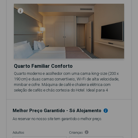
Quarto Familiar Conforto
Quarto moderno e acolhedor com uma cama king-size (200 x
190 cm) e duas camas convertíveis, Wi-Fi de alta velocidade,
minibar e cofre. Máquina de café e chaleira elétrica com
seleção de cafés e chás cortesia do Hotel. Ideal para 4
hospedes.
🍷 Inclui oferta de um cálice de Vinho do Porto no 17º
Restaurante&Bar.
Melhor Preço Garantido - Só Alojamento
Ao reservar no nosso site tem garantido o melhor preço.
Adultos
Crianças