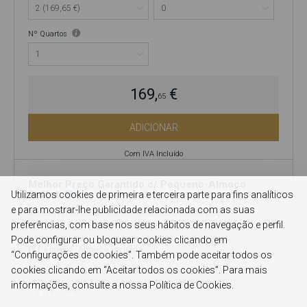
Nº Quartos
169,
€
65
ADICIONAR
Com IVA Incluído
Melhor Preço Garantido c/ Pequeno-Almoço
Buffet
Utilizamos cookies de primeira e terceira parte para fins analíticos
e para mostrar-lhe publicidade relacionada com as suas
Ao reservar no nosso site tem garantido o melhor preço.
preferências, com base nos seus hábitos de navegação e perfil.
Pode configurar ou bloquear cookies clicando em
Pequeno-Almoço Incluído
“Configurações de cookies”. Também pode aceitar todos os
cookies clicando em “Aceitar todos os cookies”. Para mais
Adultos
Crianças
informações, consulte a nossa Política de Cookies.