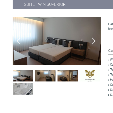
SUITE TWIN SUPERIOR
Hab
tel
Ca
Wi
Ca
Te
Te
Ha
Cu
Se
Su