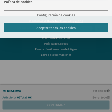
Política de cookies.
Configuración de cookies
© 2026
Hotel Made Inn
Powered by
e-GDS
Aceptar todas las cookies
- Because a Hotel Sells More Than Rooms
Política de Privacidad
Política de Cookies
Resolución Alternativa de Litigios
Libro de Reclamaciones
MI RESERVA
Ver detalle
Artículo(s):
0
| Total:
0 €
Borrar todo
CONFIRMAR