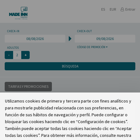
ES
EUR
Entrar
CHECK-IN
CHECK-OUT
CÓDIGO DE PROMOCIÓN
ADULTOS
BÚSQUEDA
TARIFAS Y PROMOCIONES
Utilizamos cookies de primera y tercera parte con fines analíticos y
para mostrarle publicidad relacionada con sus preferencias, en
Lo sentimos, pero no tenemos disponibilidad para sus
función de sus hábitos de navegación y perfil. Puede configurar o
opciones de búsqueda.
Por favor, cambie sus criterios o póngase en
bloquear las cookies haciendo clic en “Configuración de cookies”.
contacto con nosotros.
También puede aceptar todas las cookies haciendo clic en “Aceptar
Estaremos encantados de darle la bienvenida.
todas las cookies”. Para obtener más información, consulte nuestra