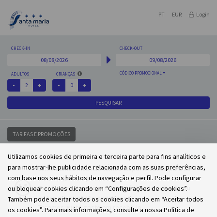
PT
EUR
Login
CHECK-IN
CHECK-OUT
CÓDIGO PROMOCIONAL
ADULTOS
CRIANÇAS
PESQUISAR
TARIFAS E PROMOÇÕES
Utilizamos cookies de primeira e terceira parte para fins analíticos e
para mostrar-lhe publicidade relacionada com as suas preferências,
Lamentamos mas não temos disponibilidade para as
com base nos seus hábitos de navegação e perfil. Pode configurar
suas opções de pesquisa.
Por favor altere os seus critérios de seleção ou
ou bloquear cookies clicando em “Configurações de cookies”.
entre em contato connosco.
Também pode aceitar todos os cookies clicando em “Aceitar todos
Teremos muito gosto em recebê-lo.
os cookies”. Para mais informações, consulte a nossa Política de