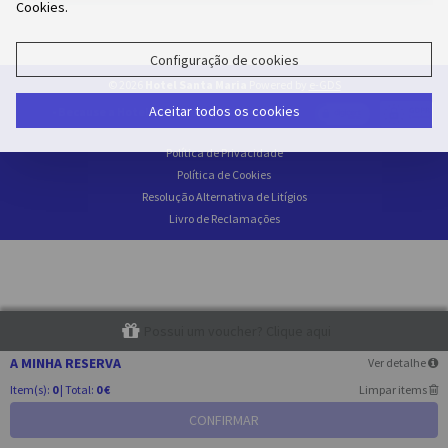
Cookies.
Configuração de cookies
© 2026
Hotel Santa Maria
Powered by
e-GDS
Aceitar todos os cookies
- Because a Hotel Sells More Than Rooms
Política de Privacidade
Política de Cookies
Resolução Alternativa de Litígios
Livro de Reclamações
Possui um voucher? Clique aqui
A MINHA RESERVA
Ver detalhe
Item(s):
0
| Total:
0 €
Limpar items
CONFIRMAR