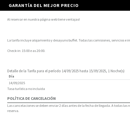
GARANTÍA DEL MEJOR PRECIO
Al reservar en nuestra página web tiene ventajas!
La tarifa incluye alojamiento y desayuno buffet. Todas las comisiones, servicios e i
Check-in: 15:00 e as 20:00.
Detalle de la Tarifa para el período 14/09/2025 hasta 15/09/2025, 1 Noche(s)
Día
14/09/2025
Tasa turística no incluida
POLÍTICA DE CANCELACIÓN
Las cancelaciones se deben enviar 2 días antes de la fecha de llegada. A todas las 
reserva.