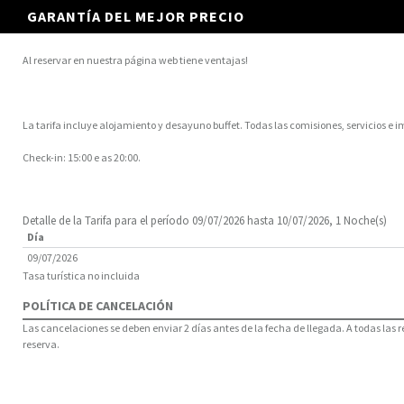
GARANTÍA DEL MEJOR PRECIO
Al reservar en nuestra página web tiene ventajas!
La tarifa incluye alojamiento y desayuno buffet. Todas las comisiones, servicios e i
Check-in: 15:00 e as 20:00.
Detalle de la Tarifa para el período 09/07/2026 hasta 10/07/2026, 1 Noche(s)
Día
09/07/2026
Tasa turística no incluida
POLÍTICA DE CANCELACIÓN
Las cancelaciones se deben enviar 2 días antes de la fecha de llegada. A todas las 
reserva.