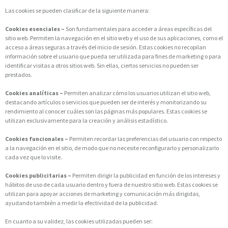
Las cookies se pueden clasificar de la siguiente manera:
Cookies esenciales –
Son fundamentales para acceder a áreas específicas del
sitio web. Permiten la navegación en el sitio web y el uso de sus aplicaciones, como el
acceso a áreas seguras a través del inicio de sesión. Estas cookies no recopilan
información sobre el usuario que pueda ser utilizada para fines de marketing o para
identificar visitas a otros sitios web. Sin ellas, ciertos servicios no pueden ser
prestados.
Cookies analíticas –
Permiten analizar cómo los usuarios utilizan el sitio web,
destacando artículos o servicios que pueden ser de interés y monitorizando su
rendimiento al conocer cuáles son las páginas más populares. Estas cookies se
utilizan exclusivamente para la creación y análisis estadístico.
Cookies funcionales –
Permiten recordar las preferencias del usuario con respecto
a la navegación en el sitio, de modo que no necesite reconfigurarlo y personalizarlo
cada vez que lo visite.
Cookies publicitarias –
Permiten dirigir la publicidad en función de los intereses y
hábitos de uso de cada usuario dentro y fuera de nuestro sitio web. Estas cookies se
utilizan para apoyar acciones de marketing y comunicación más dirigidas,
ayudando también a medir la efectividad de la publicidad.
En cuanto a su validez, las cookies utilizadas pueden ser: