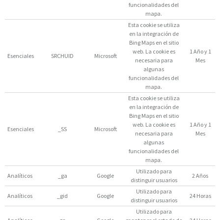
funcionalidades del
mapa.
Esta cookie se utiliza
en la integración de
Bing Maps en el sitio
web. La cookie es
1 Año y 1
Esenciales
SRCHUID
Microsoft
necesaria para
Mes
algunas
funcionalidades del
mapa.
Esta cookie se utiliza
en la integración de
Bing Maps en el sitio
web. La cookie es
1 Año y 1
Esenciales
_SS
Microsoft
necesaria para
Mes
algunas
funcionalidades del
mapa.
Utilizado para
Analíticos
_ga
Google
2 Años
distinguir usuarios
Utilizado para
Analíticos
_gid
Google
24 Horas
distinguir usuarios
Utilizado para