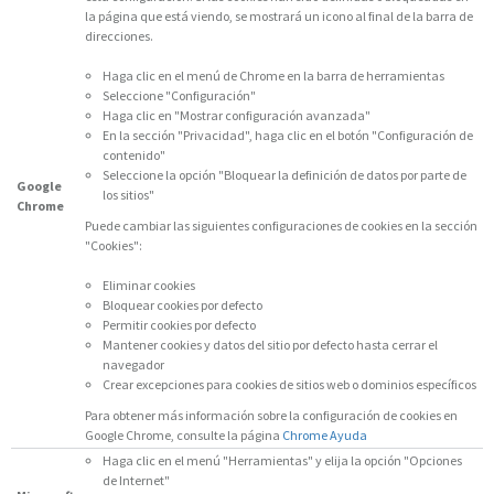
la página que está viendo, se mostrará un icono al final de la barra de
direcciones.
Haga clic en el menú de Chrome en la barra de herramientas
Seleccione "Configuración"
Haga clic en "Mostrar configuración avanzada"
En la sección "Privacidad", haga clic en el botón "Configuración de
contenido"
Seleccione la opción "Bloquear la definición de datos por parte de
Google
los sitios"
Chrome
Puede cambiar las siguientes configuraciones de cookies en la sección
"Cookies":
Eliminar cookies
Bloquear cookies por defecto
Permitir cookies por defecto
Mantener cookies y datos del sitio por defecto hasta cerrar el
navegador
Crear excepciones para cookies de sitios web o dominios específicos
Para obtener más información sobre la configuración de cookies en
Google Chrome, consulte la página
Chrome Ayuda
Haga clic en el menú "Herramientas" y elija la opción "Opciones
de Internet"