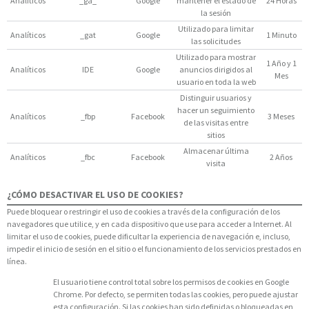
Analíticos
_ga_
Google
mantener el estado de
24 Horas
la sesión
Utilizado para limitar
Analíticos
_gat
Google
1 Minuto
las solicitudes
Utilizado para mostrar
1 Año y 1
Analíticos
IDE
Google
anuncios dirigidos al
Mes
usuario en toda la web
Distinguir usuarios y
hacer un seguimiento
Analíticos
_fbp
Facebook
3 Meses
de las visitas entre
sitios
Almacenar última
Analíticos
_fbc
Facebook
2 Años
visita
¿CÓMO DESACTIVAR EL USO DE COOKIES?
Puede bloquear o restringir el uso de cookies a través de la configuración de los
navegadores que utilice, y en cada dispositivo que use para acceder a Internet. Al
limitar el uso de cookies, puede dificultar la experiencia de navegación e, incluso,
impedir el inicio de sesión en el sitio o el funcionamiento de los servicios prestados en
línea.
El usuario tiene control total sobre los permisos de cookies en Google
Chrome. Por defecto, se permiten todas las cookies, pero puede ajustar
esta configuración. Si las cookies han sido definidas o bloqueadas en