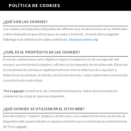
POLÍTICA DE COOKIES
¿QUÉ SON LAS COOKIES?
Las cookies son pequeñas etiquetas de software que se almacenan en su ordenador
u otros dispositivos que utiliza para acceder a Internet, a través del navegador.
Obtenga más información sobre cookies en:
allaboutcookies.org
¿CUÁL ES EL PROPÓSITO DE LAS COOKIES?
El uso de cookies tiene como objetivo mejorar la experiencia de navegación del
usuario, aumentando la rapidez y eficiencia de respuesta de los sitios web. Eliminan
la necesidad de introducir repetidamente la misma información y ayudan a
determinar la utilidad, el interés y el número de usos. Cada cookie tiene una función
y una fecha de caducidad.
The Luggage
no utilizará, sin consentimiento previo, datos almacenados en
cookies en los casos en que sea requerido.
¿QUÉ COOKIES SE UTILIZAN EN EL SITIO WEB?
Este sitio utiliza “cookies” propias y de terceros. Las cookies de terceros se envían al
dispositivo del usuario desde un equipo o dominio que no está bajo el control directo
de The Luggage.