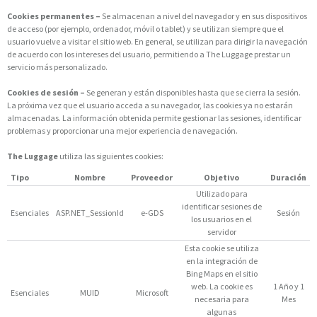
Cookies permanentes –
Se almacenan a nivel del navegador y en sus dispositivos
de acceso (por ejemplo, ordenador, móvil o tablet) y se utilizan siempre que el
usuario vuelve a visitar el sitio web. En general, se utilizan para dirigir la navegación
de acuerdo con los intereses del usuario, permitiendo a The Luggage prestar un
servicio más personalizado.
Cookies de sesión –
Se generan y están disponibles hasta que se cierra la sesión.
La próxima vez que el usuario acceda a su navegador, las cookies ya no estarán
almacenadas. La información obtenida permite gestionar las sesiones, identificar
problemas y proporcionar una mejor experiencia de navegación.
The Luggage
utiliza las siguientes cookies:
Tipo
Nombre
Proveedor
Objetivo
Duración
Utilizado para
identificar sesiones de
Esenciales
ASP.NET_SessionId
e-GDS
Sesión
los usuarios en el
servidor
Esta cookie se utiliza
en la integración de
Bing Maps en el sitio
web. La cookie es
1 Año y 1
Esenciales
MUID
Microsoft
necesaria para
Mes
algunas