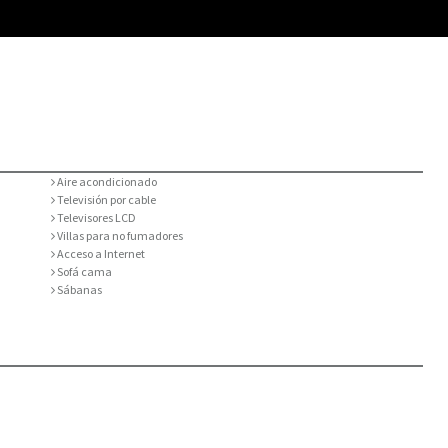
Aire acondicionado
Televisión por cable
Televisores LCD
Villas para no fumadores
Acceso a Internet
Sofá cama
Sábanas