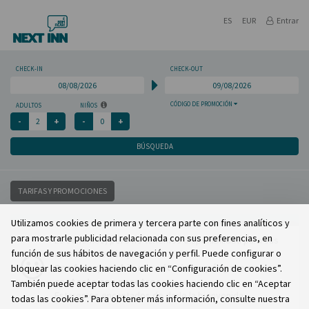
ES
EUR
Entrar
CHECK-IN
CHECK-OUT
CÓDIGO DE PROMOCIÓN
ADULTOS
NIÑOS
BÚSQUEDA
TARIFAS Y PROMOCIONES
Utilizamos cookies de primera y tercera parte con fines analíticos y
para mostrarle publicidad relacionada con sus preferencias, en
Lo sentimos, pero no tenemos disponibilidad para sus
función de sus hábitos de navegación y perfil. Puede configurar o
opciones de búsqueda.
Por favor, cambie sus criterios o póngase en
bloquear las cookies haciendo clic en “Configuración de cookies”.
contacto con nosotros.
También puede aceptar todas las cookies haciendo clic en “Aceptar
Estaremos encantados de darle la bienvenida.
todas las cookies”. Para obtener más información, consulte nuestra