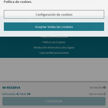
Política de cookies.
Configuración de cookies
© 2026
Hotel Next Inn
Powered by
e-GDS
Aceptar todas las cookies
- Because a Hotel Sells More Than Rooms
Política de Privacidad
Política de Cookies
Resolución Alternativa de Litigios
Libro de Reclamaciones
MI RESERVA
Ver detalle
Artículo(s):
0
| Total:
0 €
Borrar todo
CONFIRMAR