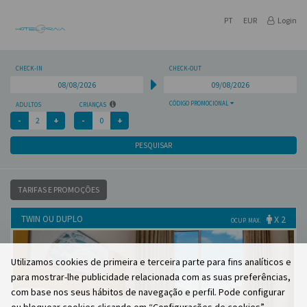
PT
EUR
Login
CHECK-IN
CHECK-OUT
CÓDIGO PROMOCIONAL
ADULTOS
CRIANÇAS
PESQUISAR
TARIFAS E PROMOÇÕES
TWIN OU DUPLO
X 2
OCUP. MAX.
Utilizamos cookies de primeira e terceira parte para fins analíticos e
para mostrar-lhe publicidade relacionada com as suas preferências,
com base nos seus hábitos de navegação e perfil. Pode configurar