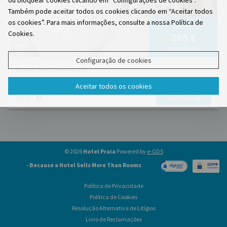
ou bloquear cookies clicando em “Configurações de cookies”.
Também pode aceitar todos os cookies clicando em “Aceitar todos
os cookies”. Para mais informações, consulte a nossa Política de
desde
Cookies.
265 €
preço com taxas
Configuração de cookies
Melhor Preço Garantido!
x 2
Nº Quartos:
Aceitar todos os cookies
265 €
ADICIONAR
© 2026
Hotel Praia
Powered by
e-GDS
- Because a Hotel Sells More Than Rooms
Política de Privacidade
Política de Cookies
Resolução Alternativa de Litígios
Livro de Reclamações