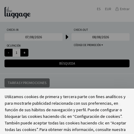
ES
EUR
Entrar
CHECK-IN
CHECK-OUT
CÓDIGO DE PROMOCIÓN
OCUPACIÓN
BÚSQUEDA
TARIFAS Y PROMOCIONES
Utilizamos cookies de primera y tercera parte con fines analíticos y
para mostrarle publicidad relacionada con sus preferencias, en
Lo sentimos, pero no tenemos disponibilidad para sus
función de sus hábitos de navegación y perfil. Puede configurar o
opciones de búsqueda.
Por favor, cambie sus criterios o póngase en
bloquear las cookies haciendo clic en “Configuración de cookies”.
contacto con nosotros.
También puede aceptar todas las cookies haciendo clic en “Aceptar
Estaremos encantados de darle la bienvenida.
todas las cookies”. Para obtener más información, consulte nuestra