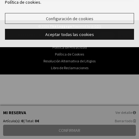
Política de cookies.
Configuración de cookies
© 2026
The Luggage
Powered by
e-GDS
Aceptar todas las cookies
- Because a Hotel Sells More Than Rooms
Política de Privacidad
Política de Cookies
Resolución Alternativa de Litigios
Libro de Reclamaciones
MI RESERVA
Ver detalle
Artículo(s):
0
| Total:
0 €
Borrar todo
CONFIRMAR